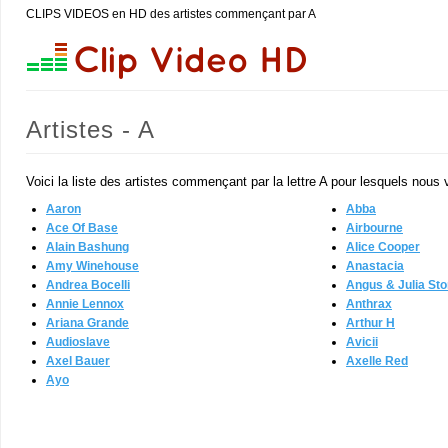
CLIPS VIDEOS en HD des artistes commençant par A
Artistes - A
Voici la liste des artistes commençant par la lettre A pour lesquels nous
Aaron
Abba
Ace Of Base
Airbourne
Alain Bashung
Alice Cooper
Amy Winehouse
Anastacia
Andrea Bocelli
Angus & Julia St
Annie Lennox
Anthrax
Ariana Grande
Arthur H
Audioslave
Avicii
Axel Bauer
Axelle Red
Ayo