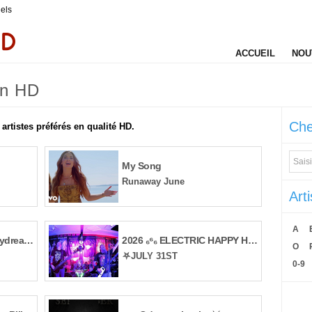
iels
ACCUEIL
NOU
 en HD
Che
 artistes préférés en qualité HD.
My Song
Runaway June
Art
A
Eric Kupper Remix #Daydream30
2026 ₆⁶₆ ELECTRIC HAPPY HOUR ⸸⸸⸸
O
⛧JULY 31ST
0-9