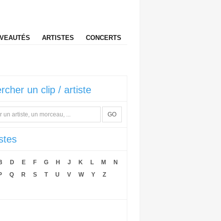
VEAUTÉS
ARTISTES
CONCERTS
rcher un clip / artiste
GO
istes
B
D
E
F
G
H
J
K
L
M
N
P
Q
R
S
T
U
V
W
Y
Z