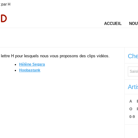
 par H
ACCUEIL
NOU
Che
a lettre H pour lesquels nous vous proposons des clips vidéos.
Hélène Segara
Hoobastank
Art
A
O
0-9