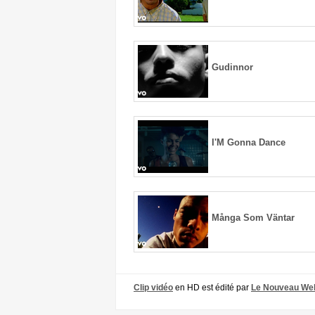
Gudinnor
I'M Gonna Dance
Många Som Väntar
Clip vidéo
en HD est édité par
Le Nouveau We