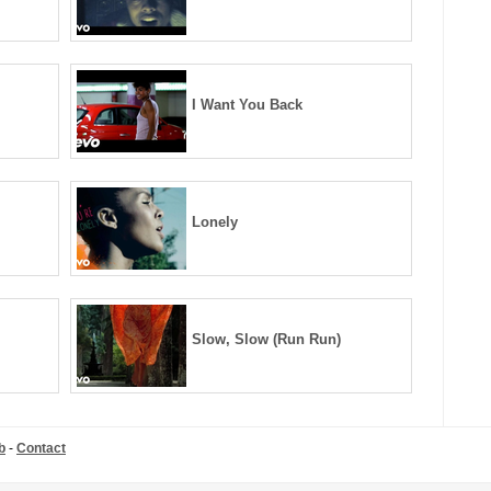
I Want You Back
Lonely
Slow, Slow (Run Run)
b
-
Contact