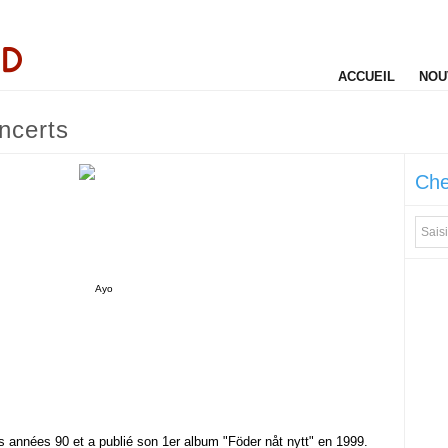
ACCUEIL
NOU
oncerts
Che
s années 90 et a publié son 1er album "Föder nåt nytt" en 1999.