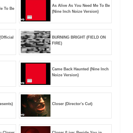
As Alive As You Need Me To Be
Me To Be
(Nine Inch Noize Version)
Official
BURNING BRIGHT (FIELD ON
FIRE)
Came Back Haunted (Nine Inch
Noize Version)
esents)
Closer (Director's Cut)
u Closer
Closer (Live: Beside You in