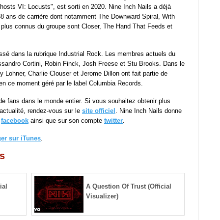
hosts VI: Locusts", est sorti en 2020. Nine Inch Nails a déjà
 38 ans de carrière dont notamment The Downward Spiral, With
s plus connus du groupe sont Closer, The Hand That Feeds et
assé dans la rubrique Industrial Rock. Les membres actuels du
ssandro Cortini, Robin Finck, Josh Freese et Stu Brooks. Dans le
Lohner, Charlie Clouser et Jerome Dillon ont fait partie de
t en ce moment géré par le label Columbia Records.
de fans dans le monde entier. Si vous souhaitez obtenir plus
 actualité, rendez-vous sur le
site officiel
. Nine Inch Nails donne
e
facebook
ainsi que sur son compte
twitter
.
ger sur iTunes
.
ls
ial
A Question Of Trust (Official
Visualizer)