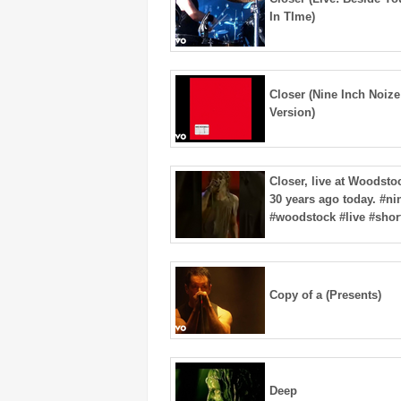
In TIme)
Closer (Nine Inch Noize
Version)
Closer, live at Woodstoc
30 years ago today. #ni
#woodstock #live #shor
Copy of a (Presents)
Deep