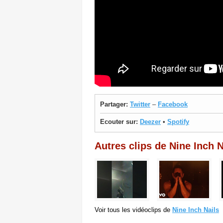
Partager:
Twitter
–
Facebook
Ecouter sur:
Deezer
•
Spotify
Autres clips de Nine Inch N
Voir tous les vidéoclips de
Nine Inch Nails