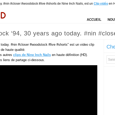
ay. #nin #closer #woodstock #live #shorts de Nine Inch Nails, est un
Clip vidéo
en 
ACCUEIL
NOU
ock ‘94, 30 years ago today. #nin #clo
ls)
 today. #nin #closer #woodstock #live #shorts" est un video clip
Che
 de haute qualité.
es autres
clips de Nine Inch Nails
en haute définition (HD).
des liens de partage ci-dessous.