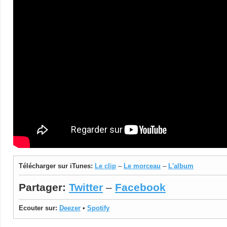
Télécharger sur iTunes:
Le clip
–
Le morceau
–
L'album
Partager:
Twitter
–
Facebook
Ecouter sur:
Deezer
•
Spotify