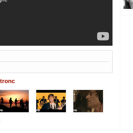
tronc
c