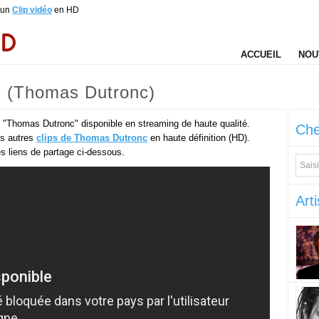
t un
Clip vidéo
en HD
ACCUEIL
NOU
el (Thomas Dutronc)
de "Thomas Dutronc" disponible en streaming de haute qualité.
Che
es autres
clips de Thomas Dutronc
en haute définition (HD).
des liens de partage ci-dessous.
Arti