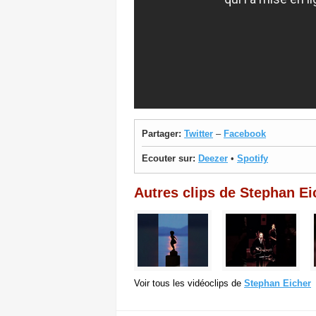
Partager:
Twitter
–
Facebook
Ecouter sur:
Deezer
•
Spotify
Autres clips de Stephan Ei
Voir tous les vidéoclips de
Stephan Eicher