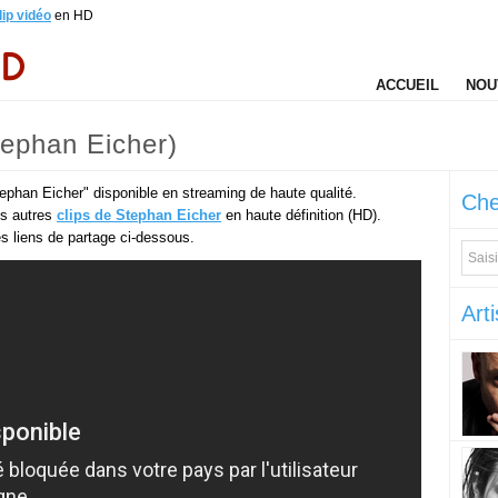
lip vidéo
en HD
ACCUEIL
NOU
tephan Eicher)
ephan Eicher" disponible en streaming de haute qualité.
Che
es autres
clips de Stephan Eicher
en haute définition (HD).
des liens de partage ci-dessous.
Arti