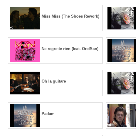
Miss Miss (The Shoes Rework)
Ne regrette rien (feat. OrelSan)
Oh la guitare
Padam