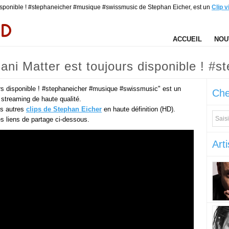
isponible ! #stephaneicher #musique #swissmusic de Stephan Eicher, est un
Clip v
ACCUEIL
NOU
i Matter est toujours disponible ! #s
 Eicher)
s disponible ! #stephaneicher #musique #swissmusic" est un
Che
 streaming de haute qualité.
es autres
clips de Stephan Eicher
en haute définition (HD).
des liens de partage ci-dessous.
Arti