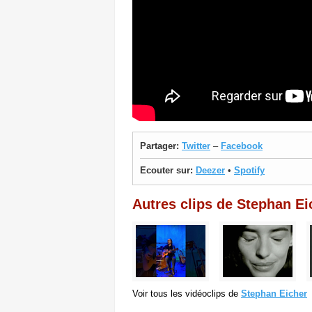
Partager:
Twitter
–
Facebook
Ecouter sur:
Deezer
•
Spotify
Autres clips de Stephan Ei
Voir tous les vidéoclips de
Stephan Eicher