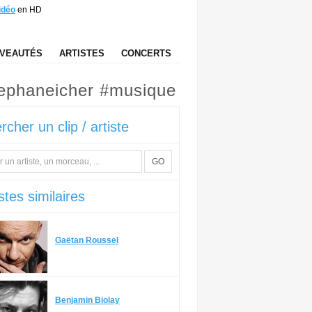
idéo
en HD
VEAUTÉS
ARTISTES
CONCERTS
tephaneicher #musique
rcher un clip / artiste
GO
stes similaires
Gaëtan Roussel
Benjamin Biolay