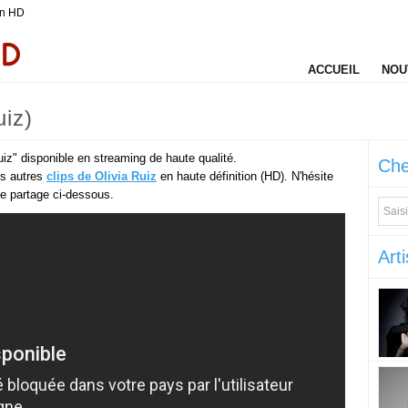
n HD
ACCUEIL
NOU
uiz)
uiz" disponible en streaming de haute qualité.
Che
es autres
clips de Olivia Ruiz
en haute définition (HD). N'hésite
 de partage ci-dessous.
Arti