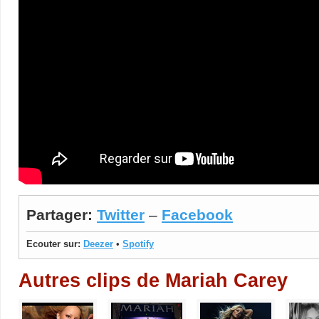
Partager:
Twitter
–
Facebook
Ecouter sur:
Deezer
•
Spotify
Autres clips de Mariah Carey