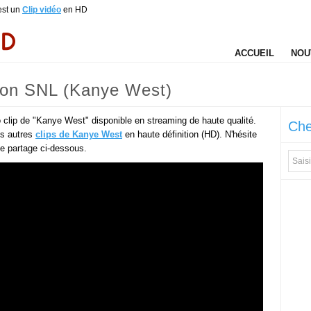
est un
Clip vidéo
en HD
ACCUEIL
NOU
e on SNL (Kanye West)
 clip de "Kanye West" disponible en streaming de haute qualité.
Che
es autres
clips de Kanye West
en haute définition (HD). N'hésite
 de partage ci-dessous.