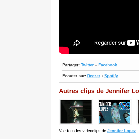
Partager:
Twitter
–
Facebook
Ecouter sur:
Deezer
•
Spotify
Autres clips de Jennifer L
Voir tous les vidéoclips de
Jennifer Lopez