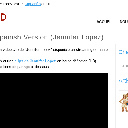
er Lopez, est un
Clip vidéo
en HD
ACCUEIL
NOU
Spanish Version (Jennifer Lopez)
un video clip de "Jennifer Lopez" disponible en streaming de haute
Che
es autres
clips de Jennifer Lopez
en haute définition (HD).
des liens de partage ci-dessous.
Arti