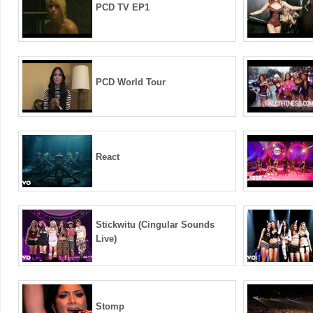
PCD TV EP1
PCD World Tour
React
Stickwitu (Cingular Sounds
Live)
Stomp