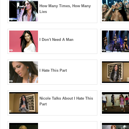
How Many Times, How Many
Lies
I Don't Need A Man
I Hate This Part
Nicole Talks About I Hate This
Part