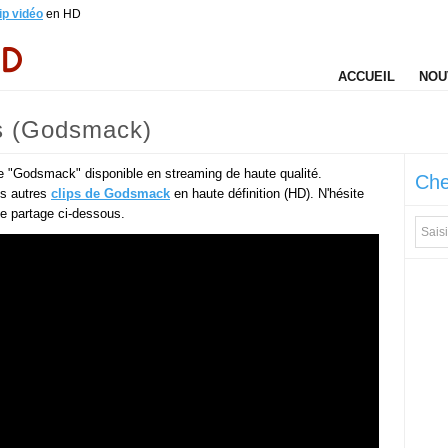
ip vidéo
en HD
ACCUEIL
NOU
s (Godsmack)
e "Godsmack" disponible en streaming de haute qualité.
Che
es autres
clips de Godsmack
en haute définition (HD). N'hésite
 de partage ci-dessous.