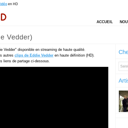
vidéo
en HD
ACCUEIL
NOU
ie Vedder)
ie Vedder" disponible en streaming de haute qualité.
Che
es autres
clips de Eddie Vedder
en haute définition (HD).
des liens de partage ci-dessous.
Arti