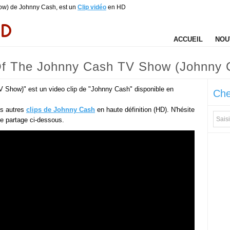
ow) de Johnny Cash, est un
Clip vidéo
en HD
ACCUEIL
NOU
 Of The Johnny Cash TV Show (Johnny 
 Show)" est un video clip de "Johnny Cash" disponible en
Che
es autres
clips de Johnny Cash
en haute définition (HD). N'hésite
 de partage ci-dessous.