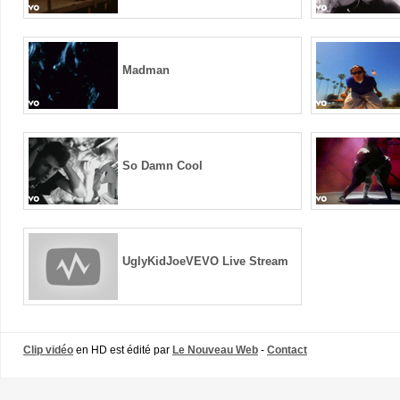
Madman
So Damn Cool
UglyKidJoeVEVO Live Stream
Clip vidéo
en HD est édité par
Le Nouveau Web
-
Contact