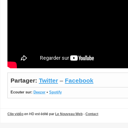
Partager:
Twitter
–
Facebook
Ecouter sur:
Deezer
•
Spotify
Clip vidéo
en HD est édité par
Le Nouveau Web
-
Contact