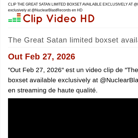
CLIP THE GREAT SATAN LIMITED BOXSET AVAILABLE EXCLUSIVELY AT ​⁠@NUC
exclusively at ​⁠@NuclearBlastRecords en HD
The Great Satan limited boxset avail
clips, infos et concerts
Out Feb 27, 2026
"Out Feb 27, 2026" est un video clip de "The
boxset available exclusively at ​⁠@NuclearBl
en streaming de haute qualité.