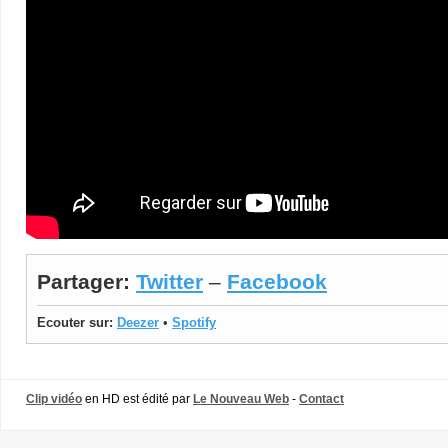
Partager:
Twitter
–
Facebook
Ecouter sur:
Deezer
•
Spotify
Clip vidéo
en HD est édité par
Le Nouveau Web
-
Contact