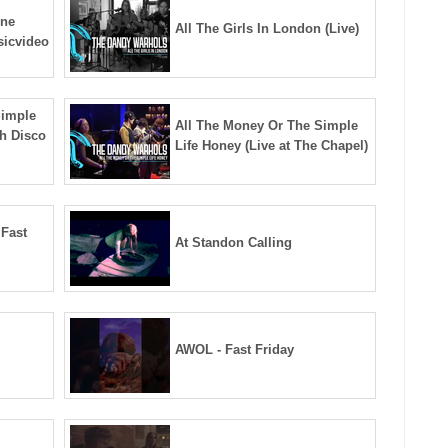
ine
All The Girls In London (Live)
icvideo
Simple
All The Money Or The Simple
th Disco
Life Honey (Live at The Chapel)
 Fast
At Standon Calling
AWOL - Fast Friday