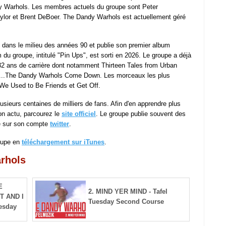
ndy Warhols. Les membres actuels du groupe sont Peter
lor et Brent DeBoer. The Dandy Warhols est actuellement géré
ans le milieu des années 90 et publie son premier album
u groupe, intitulé "Pin Ups", est sorti en 2026. Le groupe a déjà
32 ans de carrière dont notamment Thirteen Tales from Urban
...The Dandy Warhols Come Down. Les morceaux les plus
We Used to Be Friends et Get Off.
sieurs centaines de milliers de fans. Afin d'en apprendre plus
on actu, parcourez le
site officiel
. Le groupe publie souvent des
e sur son compte
twitter
.
oupe en
téléchargement sur iTunes
.
rhols
E
2. MIND YER MIND - Tafel
T AND I
Tuesday Second Course
esday