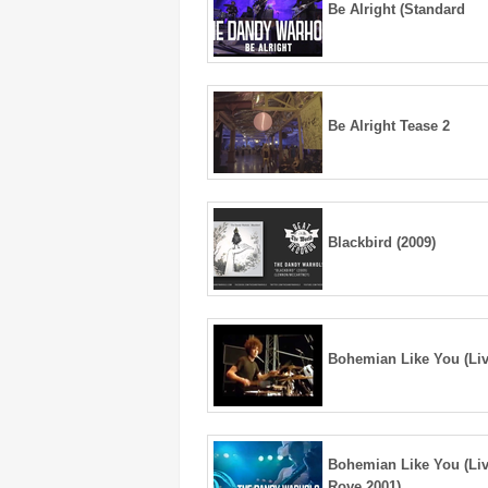
Be Alright (Standard
Be Alright Tease 2
Blackbird (2009)
Bohemian Like You (Liv
Bohemian Like You (Li
Rove 2001)