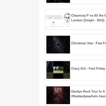
Chauncey P vs All the G
London (Single - 2015)
Christmas Star - Fast F
Crazy Girl - Fast Friday
Dandys Rock Tour In A
#thedandywarhols #eur