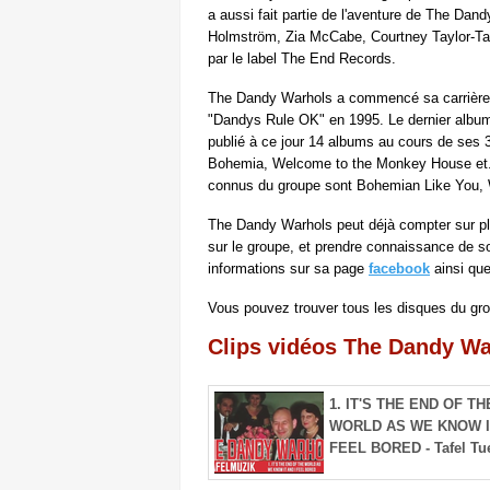
a aussi fait partie de l'aventure de The Da
Holmström, Zia McCabe, Courtney Taylor‐Tay
par le label The End Records.
The Dandy Warhols a commencé sa carrière d
"Dandys Rule OK" en 1995. Le dernier album d
publié à ce jour 14 albums au cours de ses 
Bohemia, Welcome to the Monkey House et
connus du groupe sont Bohemian Like You, 
The Dandy Warhols peut déjà compter sur plu
sur le groupe, et prendre connaissance de s
informations sur sa page
facebook
ainsi qu
Vous pouvez trouver tous les disques du gr
Clips vidéos The Dandy Wa
1. IT'S THE END OF TH
WORLD AS WE KNOW I
FEEL BORED - Tafel Tu