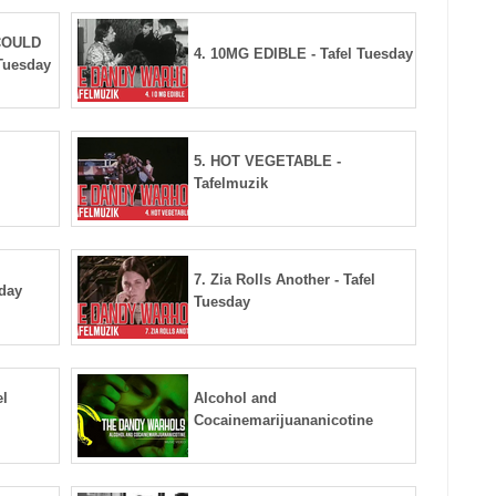
 COULD
4. 10MG EDIBLE - Tafel Tuesday
Tuesday
5. HOT VEGETABLE -
Tafelmuzik
7. Zia Rolls Another - Tafel
sday
Tuesday
el
Alcohol and
Cocainemarijuananicotine