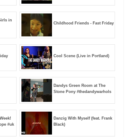
irls in
Childhood Friends - Fast Friday
riday
Cool Scene (Live in Portland)
Dandys Green Room at The
Stone Pony #thedandywarhols
 Week!
Danzig With Myself (feat. Frank
ope #uk
Black)