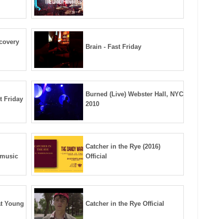
ecovery
Brain - Fast Friday
Burned (Live) Webster Hall, NYC
t Friday
2010
Catcher in the Rye (2016)
emusic
Official
at Young
Catcher in the Rye Official