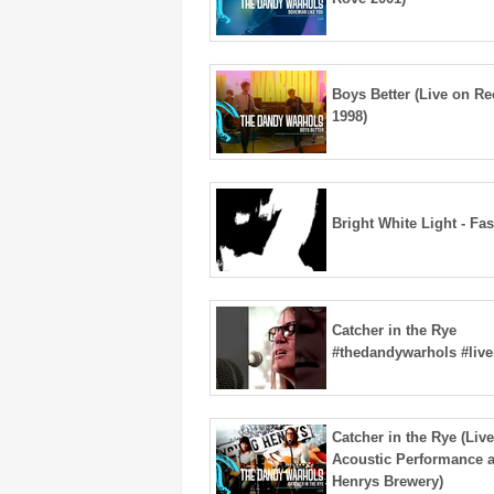
Boys Better (Live on R
1998)
Bright White Light - Fas
Catcher in the Rye
#thedandywarhols #liv
Catcher in the Rye (Live
Acoustic Performance 
Henrys Brewery)