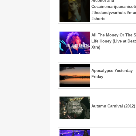
Alcohol and
Cocainemarijuananicot
#thedandywarhols #mus
#shorts
All The Money Or The 
Life Honey (Live at Dea
Xtra)
Apocalypse Yesterday -
Friday
Autumn Carnival (2012)