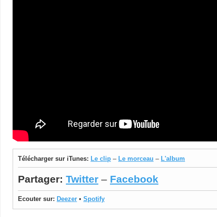
Télécharger sur iTunes:
Le clip
–
Le morceau
–
L'album
Partager:
Twitter
–
Facebook
Ecouter sur:
Deezer
•
Spotify