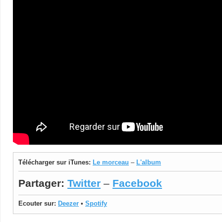
Télécharger sur iTunes:
Le morceau
–
L'album
Partager:
Twitter
–
Facebook
Ecouter sur:
Deezer
•
Spotify