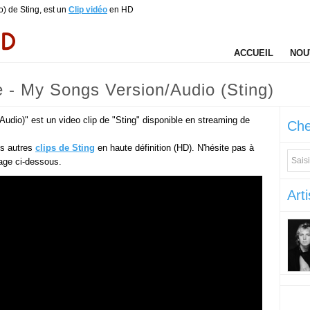
) de Sting, est un
Clip vidéo
en HD
ACCUEIL
NOU
 - My Songs Version/Audio (Sting)
dio)" est un video clip de "Sting" disponible en streaming de
Che
es autres
clips de Sting
en haute définition (HD). N'hésite pas à
rtage ci-dessous.
Arti