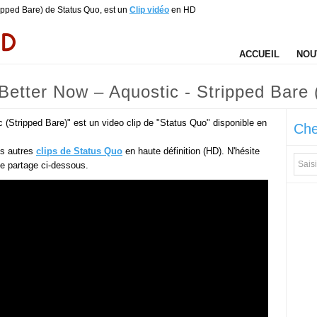
ripped Bare) de Status Quo, est un
Clip vidéo
en HD
ACCUEIL
NOU
 Better Now – Aquostic - Stripped Bare
 (Stripped Bare)" est un video clip de "Status Quo" disponible en
Che
es autres
clips de Status Quo
en haute définition (HD). N'hésite
 de partage ci-dessous.