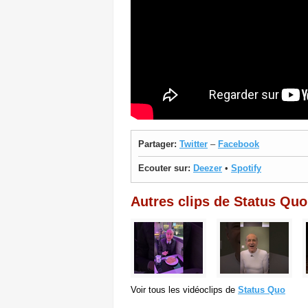
Partager:
Twitter
–
Facebook
Ecouter sur:
Deezer
•
Spotify
Autres clips de Status Quo
Voir tous les vidéoclips de
Status Quo