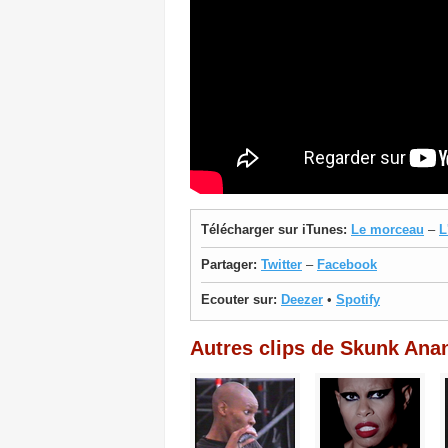
Télécharger sur iTunes:
Le morceau
–
L
Partager:
Twitter
–
Facebook
Ecouter sur:
Deezer
•
Spotify
Autres clips de Skunk Ana