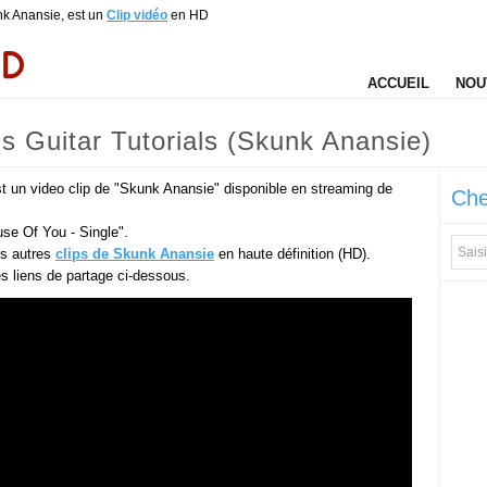
nk Anansie, est un
Clip vidéo
en HD
ACCUEIL
NOU
s Guitar Tutorials (Skunk Anansie)
st un video clip de "Skunk Anansie" disponible en streaming de
Che
use Of You - Single".
es autres
clips de Skunk Anansie
en haute définition (HD).
des liens de partage ci-dessous.