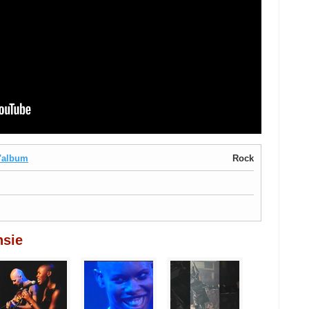
'album
Rock
nsie