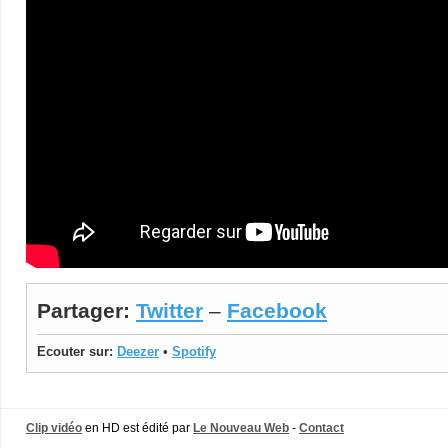
Partager:
Twitter
–
Facebook
Ecouter sur:
Deezer
•
Spotify
Clip vidéo
en HD est édité par
Le Nouveau Web
-
Contact