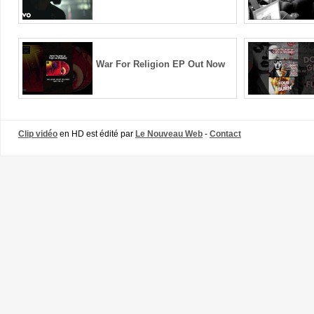
War For Religion EP Out Now
Clip vidéo
en HD est édité par
Le Nouveau Web
-
Contact