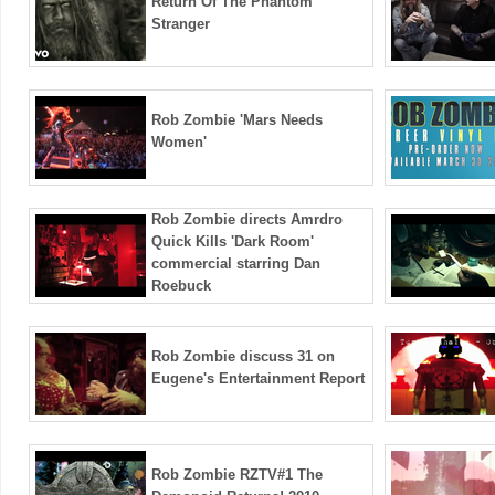
Return Of The Phantom
Stranger
Rob Zombie 'Mars Needs
Women'
Rob Zombie directs Amrdro
Quick Kills 'Dark Room'
commercial starring Dan
Roebuck
Rob Zombie discuss 31 on
Eugene's Entertainment Report
Rob Zombie RZTV#1 The