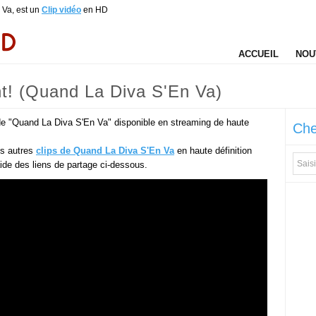
 Va, est un
Clip vidéo
en HD
ACCUEIL
NOU
nt! (Quand La Diva S'En Va)
p de "Quand La Diva S'En Va" disponible en streaming de haute
Che
es autres
clips de Quand La Diva S'En Va
en haute définition
'aide des liens de partage ci-dessous.