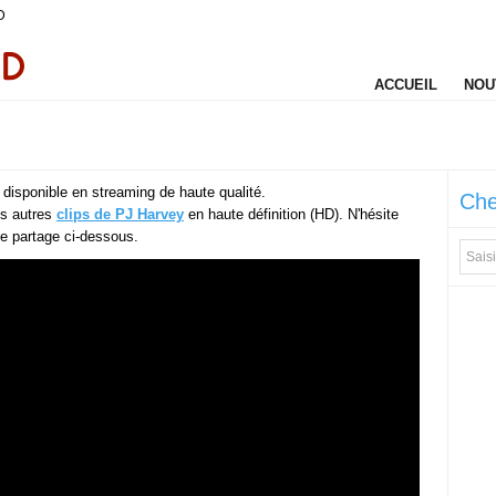
D
ACCUEIL
NOU
disponible en streaming de haute qualité.
Che
es autres
clips de PJ Harvey
en haute définition (HD). N'hésite
 de partage ci-dessous.