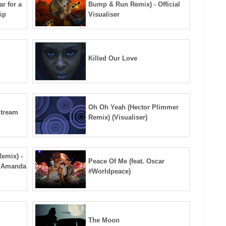
r for a
Bump & Run Remix) - Official
ip
Visualiser
Killed Our Love
Oh Oh Yeah (Hector Plimmer
tream
Remix) (Visualiser)
Remix) -
Peace Of Me (feat. Oscar
t. Amanda
#Worldpeace)
The Moon