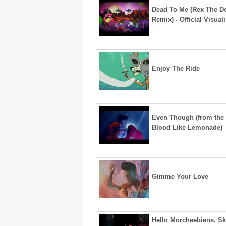
Dead To Me (Rex The D
Remix) - Official Visual
Enjoy The Ride
Even Though (from the
Blood Like Lemonade)
Gimme Your Love
Hello Morcheebiens. Sk