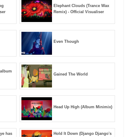
og
Elephant Clouds (Trance Wax
iser
Remix) - Official Visualiser
Even Though
 album
Gained The World
Head Up High (Album Minimix)
ye has
Hold It Down (Django Django's