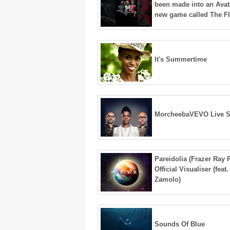
been made into an Avata
new game called The Fl
It's Summertime
MorcheebaVEVO Live S
Pareidolia (Frazer Ray 
Official Visualiser (fea
Zamolo)
Sounds Of Blue