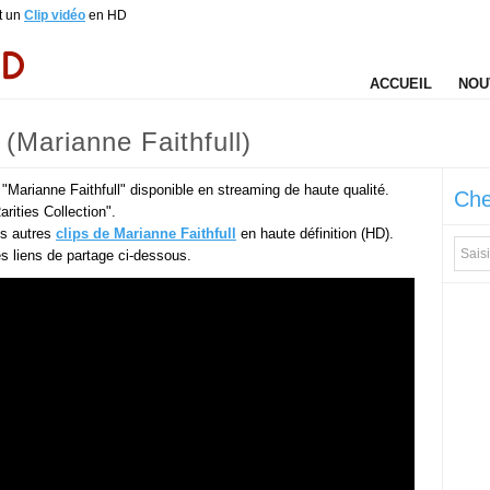
st un
Clip vidéo
en HD
ACCUEIL
NOU
(Marianne Faithfull)
 "Marianne Faithfull" disponible en streaming de haute qualité.
Che
rities Collection".
es autres
clips de Marianne Faithfull
en haute définition (HD).
des liens de partage ci-dessous.