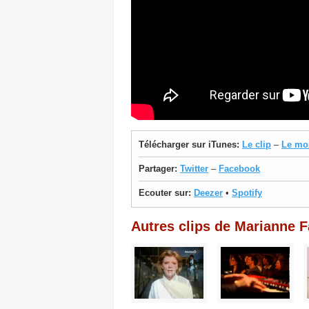
Télécharger sur iTunes:
Le clip
–
Le mo
Partager:
Twitter
–
Facebook
Ecouter sur:
Deezer
•
Spotify
Autres clips de Marianne Fa