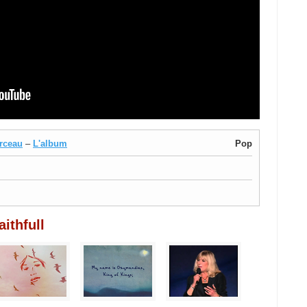
rceau
–
L'album
Pop
ithfull