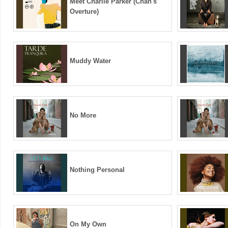
Meet Charlie Parker (Chan's
Overture)
Muddy Water
No More
Nothing Personal
On My Own