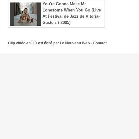
You're Gonna Make Me
Lonesome When You Go (Live
At Festival de Jazz de Vitoria-
Gasteiz / 2005)
Clip vidéo
en HD est édité par
Le Nouveau Web
-
Contact