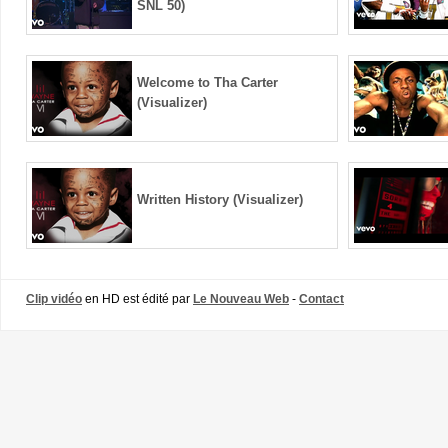
SNL 50)
Welcome to Tha Carter
(Visualizer)
Written History (Visualizer)
Clip vidéo
en HD est édité par
Le Nouveau Web
-
Contact