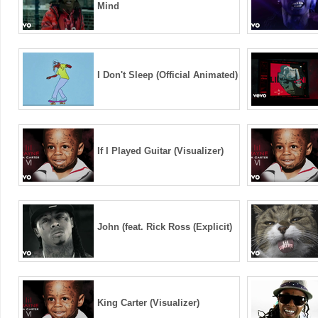
Mind
I Don't Sleep (Official Animated)
If I Played Guitar (Visualizer)
John (feat. Rick Ross (Explicit)
King Carter (Visualizer)