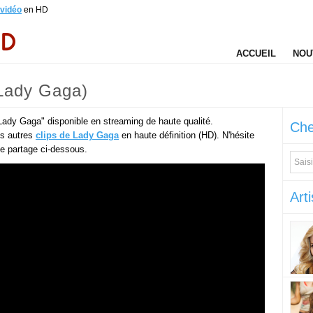
 vidéo
en HD
ACCUEIL
NOU
(Lady Gaga)
"Lady Gaga" disponible en streaming de haute qualité.
Che
es autres
clips de Lady Gaga
en haute définition (HD). N'hésite
 de partage ci-dessous.
Arti