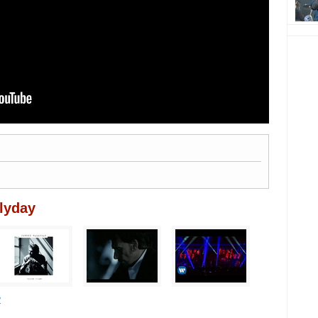
llyday
y