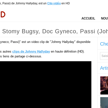
, Passi) de Johnny Hallyday, est un
Clip vidéo
en HD
ACCUEIL
NOU
. Stomy Bugsy, Doc Gyneco, Passi (Jo
neco, Passi)" est un video clip de "Johnny Hallyday" disponible
Che
es autres
clips de Johnny Hallyday
en haute définition (HD).
des liens de partage ci-dessous.
Arti