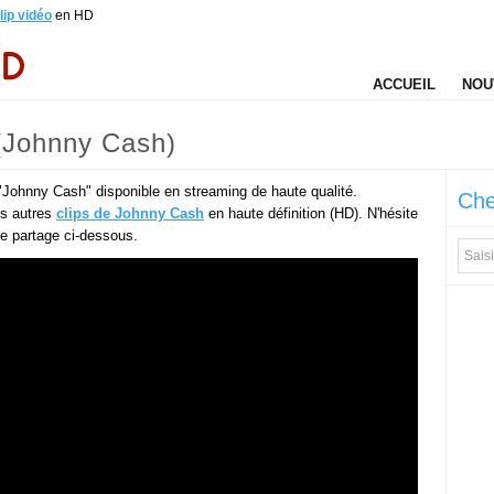
lip vidéo
en HD
ACCUEIL
NOU
 (Johnny Cash)
 "Johnny Cash" disponible en streaming de haute qualité.
Che
es autres
clips de Johnny Cash
en haute définition (HD). N'hésite
 de partage ci-dessous.