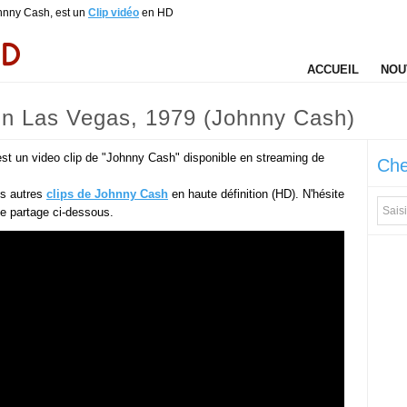
ohnny Cash, est un
Clip vidéo
en HD
ACCUEIL
NOU
e In Las Vegas, 1979 (Johnny Cash)
est un video clip de "Johnny Cash" disponible en streaming de
Che
es autres
clips de Johnny Cash
en haute définition (HD). N'hésite
 de partage ci-dessous.