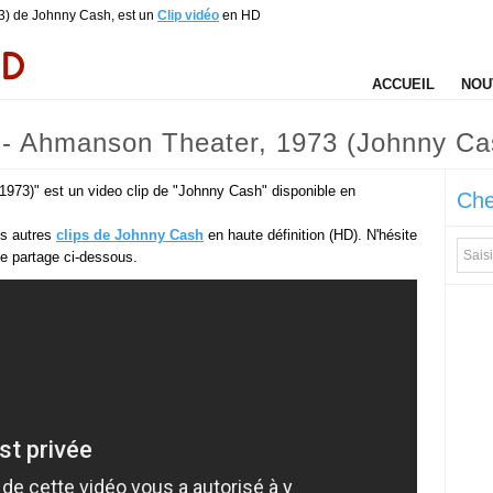
) de Johnny Cash, est un
Clip vidéo
en HD
ACCUEIL
NOU
- Ahmanson Theater, 1973 (Johnny Ca
73)" est un video clip de "Johnny Cash" disponible en
Che
es autres
clips de Johnny Cash
en haute définition (HD). N'hésite
 de partage ci-dessous.