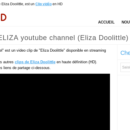
Eliza Doolittle, est un
Clip vidéo
en HD
ACCUEIL
NOU
LIZA youtube channel (Eliza Doolittle)
 est un video clip de "Eliza Doolittle" disponible en streaming
Che
es autres
clips de Eliza Doolittle
en haute définition (HD).
des liens de partage ci-dessous.