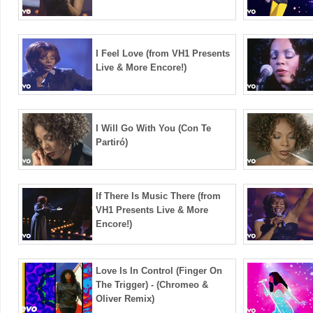
I Feel Love (from VH1 Presents
Live & More Encore!)
I Will Go With You (Con Te
Partiró)
If There Is Music There (from
VH1 Presents Live & More
Encore!)
Love Is In Control (Finger On
The Trigger) - (Chromeo &
Oliver Remix)