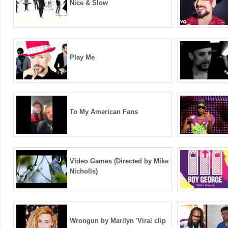
Nice & Slow
Play Me
To My American Fans
Video Games (Directed by Mike
Nicholls)
Wrongun by Marilyn 'Viral clip