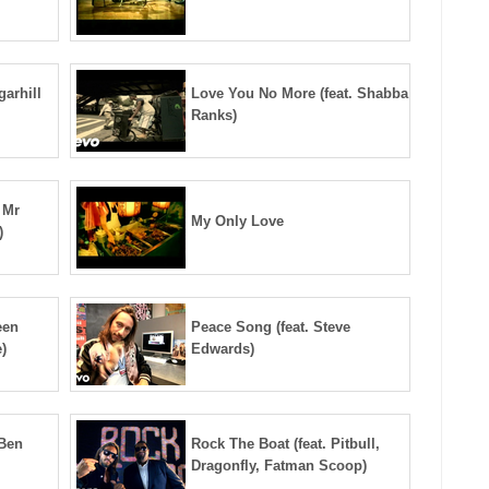
garhill
Love You No More (feat. Shabba
Ranks)
 Mr
My Only Love
)
een
Peace Song (feat. Steve
)
Edwards)
 Ben
Rock The Boat (feat. Pitbull,
Dragonfly, Fatman Scoop)