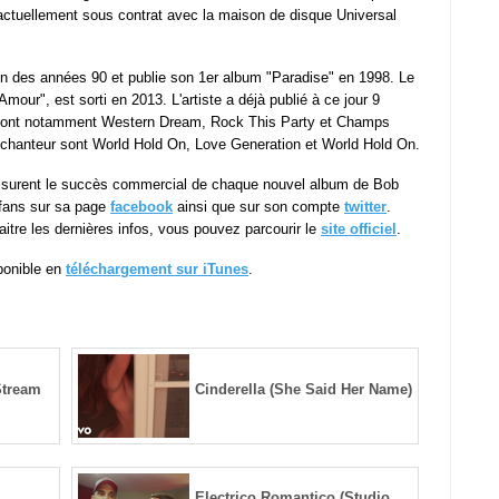
t actuellement sous contrat avec la maison de disque Universal
fin des années 90 et publie son 1er album "Paradise" en 1998. Le
 Amour", est sorti en 2013. L'artiste a déjà publié à ce jour 9
 dont notamment Western Dream, Rock This Party et Champs
chanteur sont World Hold On, Love Generation et World Hold On.
assurent le succès commercial de chaque nouvel album de Bob
 fans sur sa page
facebook
ainsi que sur son compte
twitter
.
nnaitre les dernières infos, vous pouvez parcourir le
site officiel
.
sponible en
téléchargement sur iTunes
.
Stream
Cinderella (She Said Her Name)
Electrico Romantico (Studio