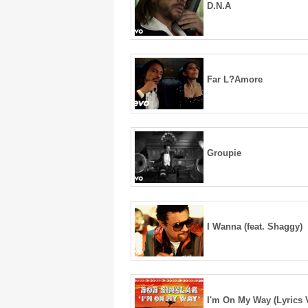
D.N.A
Far L?Amore
Groupie
I Wanna (feat. Shaggy)
I'm On My Way (Lyrics 