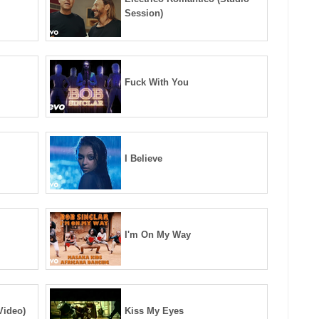
Session)
Fuck With You
I Believe
I'm On My Way
Video)
Kiss My Eyes