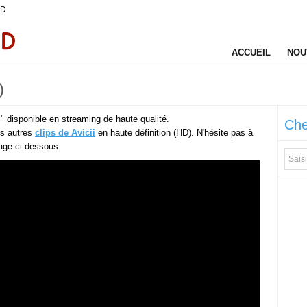
HD
ACCUEIL
NOU
)
 disponible en streaming de haute qualité.
Che
es autres
clips de Avicii
en haute définition (HD). N'hésite pas à
rtage ci-dessous.