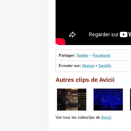
Partager:
Twitter
–
Facebook
Ecouter sur:
Deezer
•
Spotify
Autres clips de Avicii
Voir tous les vidéoclips de
Avicii