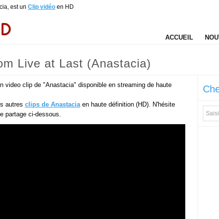
cia, est un
Clip vidéo
en HD
ACCUEIL
NOU
m Live at Last (Anastacia)
n video clip de "Anastacia" disponible en streaming de haute
Che
es autres
clips de Anastacia
en haute définition (HD). N'hésite
 de partage ci-dessous.