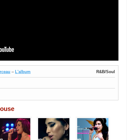
rceau
–
L'album
R&B/Soul
house