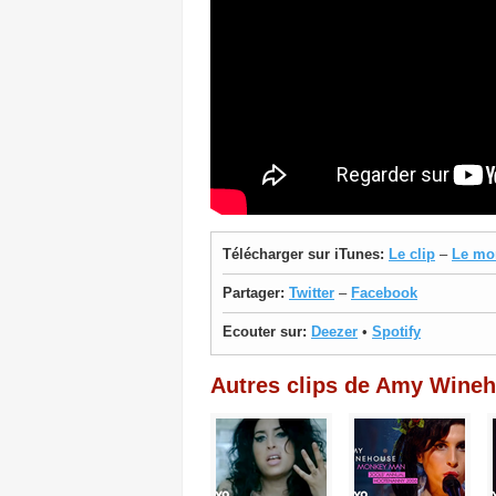
Télécharger sur iTunes:
Le clip
–
Le mo
Partager:
Twitter
–
Facebook
Ecouter sur:
Deezer
•
Spotify
Autres clips de Amy Wine