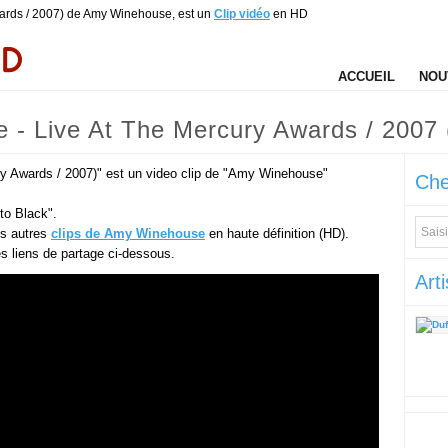
wards / 2007) de Amy Winehouse, est un
Clip vidéo
en HD
ACCUEIL
NOU
e - Live At The Mercury Awards / 200
y Awards / 2007)" est un video clip de "Amy Winehouse"
Che
to Black".
es autres
clips de Amy Winehouse
en haute définition (HD).
des liens de partage ci-dessous.
Arti