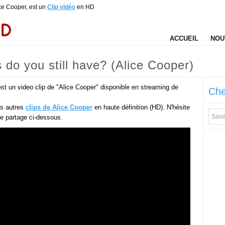
ice Cooper, est un
Clip vidéo
en HD
ACCUEIL
NOU
do you still have? (Alice Cooper)
st un video clip de "Alice Cooper" disponible en streaming de
Che
es autres
clips de Alice Cooper
en haute définition (HD). N'hésite
 de partage ci-dessous.